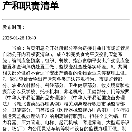
产和职责清单
发布时间：
2026-01-26 10:49
当前：首页消息公开处所部分平台链接县曲县市场监管局
自动公开内容权责清单5。成立和完美食物平安变乱应急系
统，编制应急预案，组织、餐饮、指点食物平安出产变乱应急
措置和查询拜访处置工做，监视变乱查处落实环境。6。共同
相关部分做好不合适平安出产前提的食物企业关停整理工做。
7。依法查处食物出产运营各类违法违规行为。市场监管部
分、农业农村部分、科经部分、卫生健康部分、收支境查验检
疫部分以及学校、托长机构、养老机构、卫健部分、门等按照
《中华人平易近国药品办理法》《中华人平易近国疫苗办理
法》《湖北省药品办理条例》相关别离履行职责市场监管部
分、卫健部分、门等按照《医疗器械监视办理条例》《医疗器
械运营监视办理法子》的别离履行职责1。担任全县汽锅、压
力容器、压力管道、电梯、起沉机械、客运索道、大型逛乐设
备、场(厂）内公用灵活车辆等特种设备的监视办理工做。制