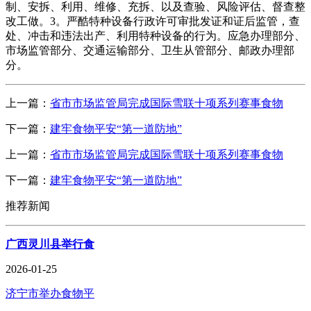
制、安拆、利用、维修、充拆、以及查验、风险评估、督查整
改工做。3。严酷特种设备行政许可审批发证和证后监管，查
处、冲击和违法出产、利用特种设备的行为。应急办理部分、
市场监管部分、交通运输部分、卫生从管部分、邮政办理部
分。
上一篇：
省市市场监管局完成国际雪联十项系列赛事食物
下一篇：
建牢食物平安“第一道防地”
上一篇：
省市市场监管局完成国际雪联十项系列赛事食物
下一篇：
建牢食物平安“第一道防地”
推荐新闻
广西灵川县举行食
2026-01-25
济宁市举办食物平