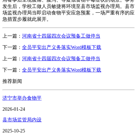
发生后，学校工做人员敏捷将环境至县市场监视办理局。县市
场监视办理局当即启动食物平安应急预案，一场严重有序的应
急措置步履就此展开。
上一篇：
河南省十四届四次会议预备工做停当
下一篇：
全员平安出产义务落实Word模板下载
上一篇：
河南省十四届四次会议预备工做停当
下一篇：
全员平安出产义务落实Word模板下载
推荐新闻
济宁市举办食物平
2026-01-24
县市场监管局内设
2025-10-25