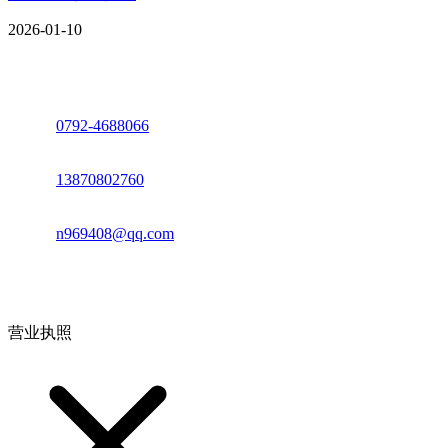
2026-01-10
座机：
0792-4688066
电话：
13870802760
邮箱：
n969408@qq.com
地址：江西省德安县高新技术产业园(宝塔工业园)高新路93号
营业执照