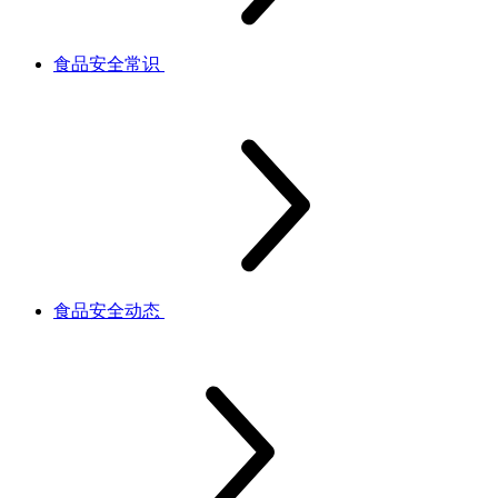
食品安全常识
食品安全动态