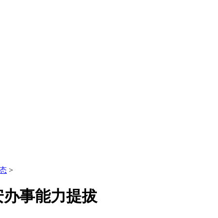
态
>
安办事能力提拔