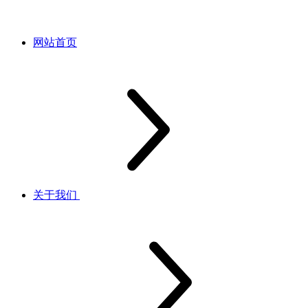
网站首页
关于我们