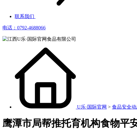
联系我们
电话：0792-4688066
U乐·国际官网
>
食品安全动
鹰潭市局帮推托育机构食物平