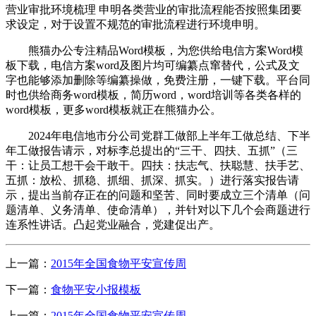
营业审批环境梳理 申明各类营业的审批流程能否按照集团要
求设定，对于设置不规范的审批流程进行环境申明。
熊猫办公专注精品Word模板，为您供给电信方案Word模
板下载，电信方案word及图片均可编纂点窜替代，公式及文
字也能够添加删除等编纂操做，免费注册，一键下载。平台同
时也供给商务word模板，简历word，word培训等各类各样的
word模板，更多word模板就正在熊猫办公。
2024年电信地市分公司党群工做部上半年工做总结、下半
年工做报告请示，对标李总提出的“三干、四扶、五抓”（三
干：让员工想干会干敢干。四扶：扶志气、扶聪慧、扶手艺、
五抓：放松、抓稳、抓细、抓深、抓实。）进行落实报告请
示，提出当前存正在的问题和坚苦、同时要成立三个清单（问
题清单、义务清单、使命清单），并针对以下几个会商题进行
连系性讲话。凸起党业融合，党建促出产。
上一篇：
2015年全国食物平安宣传周
下一篇：
食物平安小报模板
上一篇：
2015年全国食物平安宣传周