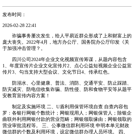
发布时间：
2026-02-28 22:41
诈骗事务屡次发生，给人平易近群众形成了上和财富上的
庞大丧失。2022年4月，地方办公厅、国务院办公厅印发《关
于加强冲击管理？。
四川公司2024年企业文化视频宣传筹谋，从题内容包含
1、年度宣传片企业文化宣传片2、点心公益短视频企业公益宣
传片3、勾当支持大型会议、文化节日4、传承红色。
防溺水、心里健康、普法、消防、交通平安、防止踩踏、
防灾减灾、防电信收集诈骗、防性侵、防和食物平安等从题平
安教育宣传内容方案！
制定及实施环境 二、U盾利用保管环境自查 自查内容包
罗：各银行网银个数统计；网银现用人；网银保管人；除银企
曲联外利用网银付款的营业范畴；网银领取缘由；网银领取的
营业审批流程等。 三、公事微信群利用环境 申明本单元财政
微信群的个数及利用环境，设定微信群办理人员环境。 四、