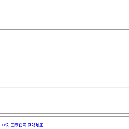
：
U乐·国际官网
网站地图