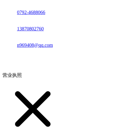
座机：
0792-4688066
电话：
13870802760
邮箱：
n969408@qq.com
地址：江西省德安县高新技术产业园(宝塔工业园)高新路93号
营业执照