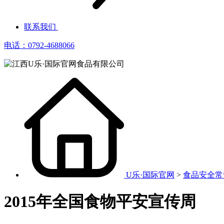
联系我们
电话：0792-4688066
U乐·国际官网
>
食品安全常
2015年全国食物平安宣传周