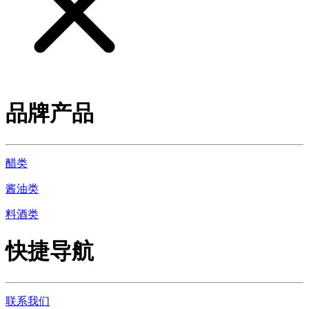
品牌产品
醋类
酱油类
料酒类
快捷导航
联系我们