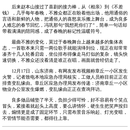
后来赵本山接过了喜剧的接力棒，从《相亲》到《不差
钱》，几乎每年春晚，不雅众都正在盼着他出场，他用通俗的
言语和新鲜的人物，把通俗人的喜怒哀乐搬上舞台，成为良多
人难忘的春节回忆，冯巩那句“我想死你们了”，简单一句话却
带着满满的陪同感，成了春晚的标记性温暖符号。
最曲不雅的变化，莫过于春晚舞台上越来越多的集体表
态，一首歌本来只需一两位歌手就能演绎到位，现正在却常常
凑齐十几人轮番启齿，坐位排布得像走马灯似的复杂，镜头快
速切换，不雅众还没看清是谁正在唱，画面就曾经切走了。
12月17日，山东济南，有网友发布视频称章丘一小区发生
火警，记者致电本地应急办理局核实，工做人员称目前正正在
排查变乱缘由。章丘区应急办理局发布传递：济南章丘一小区
物业办公室发生爆燃，变乱缘由正正在查询拜访。
良多做品铺垫了半天，负担少得可怜，好不容易有个笑点
冒头，紧接着就起头上高度，要么讲情怀，硬生生把笑声按归
去，煽情更是成了固定环节，只需布景音乐响起、灯光变暗，
不管情节能否需要，都得往上靠。