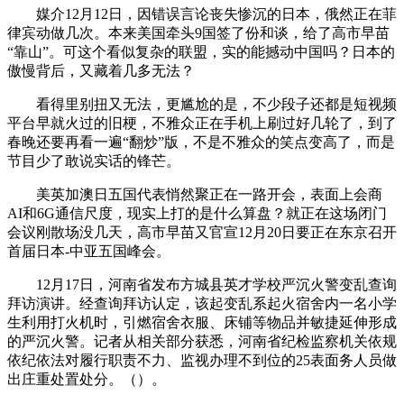
媒介12月12日，因错误言论丧失惨沉的日本，俄然正在菲
律宾动做几次。本来美国牵头9国签了份和谈，给了高市早苗
“靠山”。可这个看似复杂的联盟，实的能撼动中国吗？日本的
傲慢背后，又藏着几多无法？
看得里别扭又无法，更尴尬的是，不少段子还都是短视频
平台早就火过的旧梗，不雅众正在手机上刷过好几轮了，到了
春晚还要再看一遍“翻炒”版，不是不雅众的笑点变高了，而是
节目少了敢说实话的锋芒。
美英加澳日五国代表悄然聚正在一路开会，表面上会商
AI和6G通信尺度，现实上打的是什么算盘？就正在这场闭门
会议刚散场没几天，高市早苗又官宣12月20日要正在东京召开
首届日本-中亚五国峰会。
12月17日，河南省发布方城县英才学校严沉火警变乱查询
拜访演讲。经查询拜访认定，该起变乱系起火宿舍内一名小学
生利用打火机时，引燃宿舍衣服、床铺等物品并敏捷延伸形成
的严沉火警。记者从相关部分获悉，河南省纪检监察机关依规
依纪依法对履行职责不力、监视办理不到位的25表面务人员做
出庄重处置处分。（）。