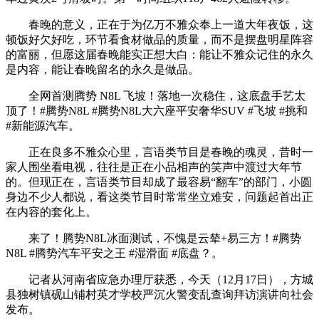
春晚的意义，正在于为亿万不雅众奉上一道大年夜饭，这
顿饭好欠好吃，环节看食材做品的质量，而不是摆盘明星阵容
的富丽，但愿这届春晚能实正想大白：能让不雅众记住的永久
是内容，能让春晚留名的永久是做品。
全网首测腾势 N8L 飞坡！落地一次稳住，这底盘手艺太
顶了！#腾势N8L #腾势N8L大六座平安奢华SUV #飞坡 #挑和
#新能源汽车。
正在良多不雅众心里，言语类节目是春晚的魂灵，昔时一
家人围坐看电视，往往是正在小品相声的笑声中渡过大年节
的。但现正在，言语类节目却成了最容易“翻车”的部门，小圆
身边不少人都说，看这类节目时常常坐立难安，问题起首出正
在内容的套化上。
来了！腾势N8L冰面测试，不愧是云辇+易三方！#腾势
N8L #腾势汽车平安之王 #湿滑面 #底盘？。
记者从河南省应急办理厅获悉，今天（12月17日），方城
县独树镇砚山铺村英才学校严沉火警变乱查询拜访演讲向社会
发布。