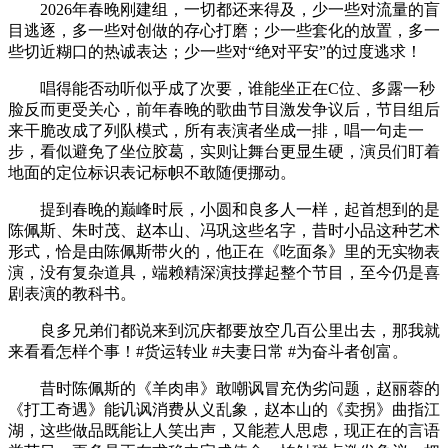
2026年春晚刚建组，一切都还来得及，少一些对流量的盲
目逃逐，多一些对创做的存心打磨；少一些套化的放置，多一
些切近糊口的热诚表达；少一些对“绝对平安”的过度逃求！
唱得能否动听似乎成了次要，谁能坐正在C位、多露一秒
脸反而更受关心，前年春晚的歌曲节目激发争议后，节目组后
来干脆改成了列队模式，所有表演者坐成一排，唱一句走一
步，看似避免了坐位胶葛，实则让舞台更显生硬，演员们盯着
地面的定位标识表记标帜不敢随便挪动。
提到春晚的巅峰时辰，小圆和良多人一样，起首想到的是
陈佩斯、朱时茂、赵本山、冯巩这些名字，昔时小品这种艺术
形式，恰是由陈佩斯带火的，他正在《吃面条》里的无实物表
演，没有复杂道具，端赖精深演技撑起整个节目，至今仍是喜
剧表演的教科书。
良多兄弟们都说来到沉庆都要放空几百公里出去，那我就
来看看怎样个事！#货运转业 #夫妻日常 #为奋斗者创富。
昔时陈佩斯的《羊肉串》敢嘲讽冒充伪劣问题，赵丽蓉的
《打工奇遇》能讥讽消费从义乱象，赵本山的《卖拐》曲指江
湖，这些做品既能让人笑出声，又能惹人思虑，现正在的言语