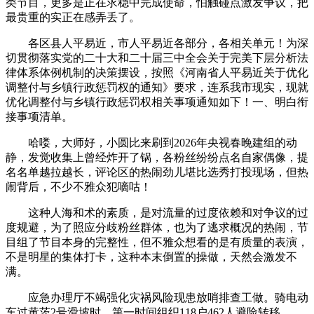
类节目，更多是正在求稳中完成使命，怕触碰点激发争议，把
最贵重的实正在感弄丢了。
各区县人平易近，市人平易近各部分，各相关单元！为深
切贯彻落实党的二十大和二十届三中全会关于完美下层分析法
律体系体例机制的决策摆设，按照《河南省人平易近关于优化
调整付与乡镇行政惩罚权的通知》要求，连系我市现实，现就
优化调整付与乡镇行政惩罚权相关事项通知如下！一、明白衔
接事项清单。
哈喽，大师好，小圆比来刷到2026年央视春晚建组的动
静，发觉收集上曾经炸开了锅，各粉丝纷纷点名自家偶像，提
名名单越拉越长，评论区的热闹劲儿堪比选秀打投现场，但热
闹背后，不少不雅众犯嘀咕！
这种人海和术的素质，是对流量的过度依赖和对争议的过
度规避，为了照应分歧粉丝群体，也为了逃求概况的热闹，节
目组了节目本身的完整性，但不雅众想看的是有质量的表演，
不是明星的集体打卡，这种本末倒置的操做，天然会激发不
满。
应急办理厅不竭强化灾祸风险现患放哨排查工做。骑电动
车过黄茨2号滑坡时。第一时间组织118户462人避险转移。