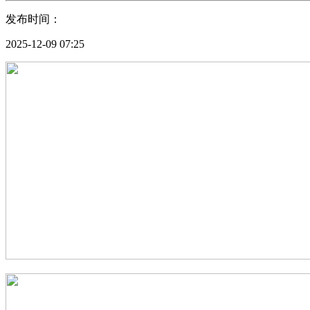
发布时间：
2025-12-09 07:25