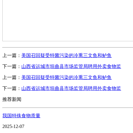
上一篇：
美国召回疑受特菌污染的冷熏三文鱼和鲈鱼
下一篇：
山西省运城市垣曲县市场监管局聘用外卖食物监
上一篇：
美国召回疑受特菌污染的冷熏三文鱼和鲈鱼
下一篇：
山西省运城市垣曲县市场监管局聘用外卖食物监
推荐新闻
我国特殊食物质量
2025-12-07