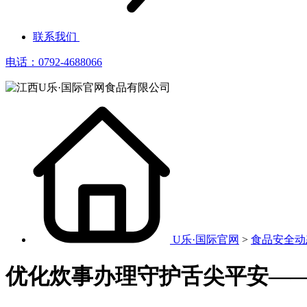
联系我们
电话：0792-4688066
U乐·国际官网
>
食品安全动
优化炊事办理守护舌尖平安—