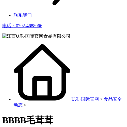
联系我们
电话：0792-4688066
U乐·国际官网
>
食品安全
动态
>
BBBB毛茸茸