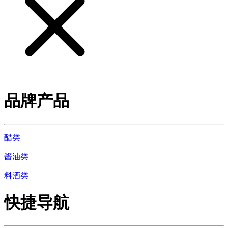
品牌产品
醋类
酱油类
料酒类
快捷导航