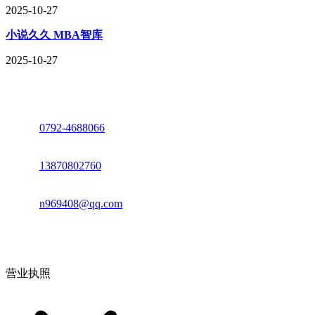
2025-10-27
小说久久 MBA智库
2025-10-27
座机：
0792-4688066
电话：
13870802760
邮箱：
n969408@qq.com
地址：江西省德安县高新技术产业园(宝塔工业园)高新路93号
营业执照