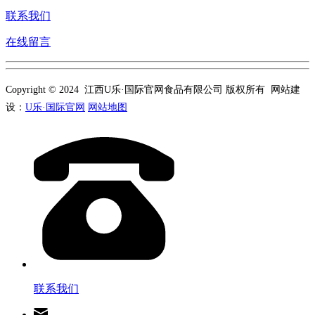
联系我们
在线留言
Copyright © 2024 江西U乐·国际官网食品有限公司 版权所有 网站建
设：
U乐·国际官网
网站地图
联系我们