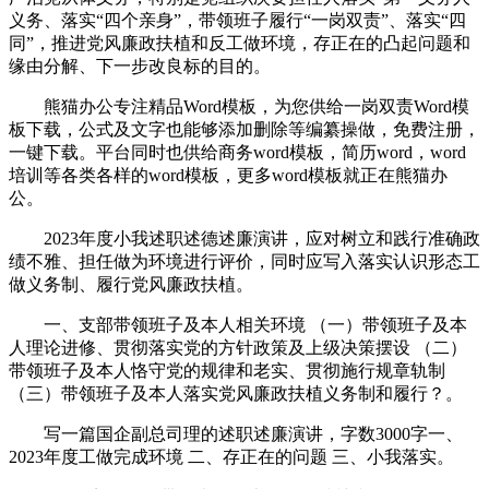
义务、落实“四个亲身”，带领班子履行“一岗双责”、落实“四
同”，推进党风廉政扶植和反工做环境，存正在的凸起问题和
缘由分解、下一步改良标的目的。
熊猫办公专注精品Word模板，为您供给一岗双责Word模
板下载，公式及文字也能够添加删除等编纂操做，免费注册，
一键下载。平台同时也供给商务word模板，简历word，word
培训等各类各样的word模板，更多word模板就正在熊猫办
公。
2023年度小我述职述德述廉演讲，应对树立和践行准确政
绩不雅、担任做为环境进行评价，同时应写入落实认识形态工
做义务制、履行党风廉政扶植。
一、支部带领班子及本人相关环境 （一）带领班子及本
人理论进修、贯彻落实党的方针政策及上级决策摆设 （二）
带领班子及本人恪守党的规律和老实、贯彻施行规章轨制
（三）带领班子及本人落实党风廉政扶植义务制和履行？。
写一篇国企副总司理的述职述廉演讲，字数3000字一、
2023年度工做完成环境 二、存正在的问题 三、小我落实。