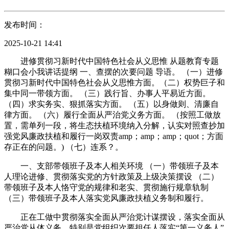
发布时间：
2025-10-21 14:41
进修贯彻习新时代中国特色社会从义思惟 从题教育专题
糊口会小我讲话提纲 一、查摆的次要问题 导语。 （一）进修
贯彻习新时代中国特色社会从义思惟方面。（二）权势巨子和
集中同一带领方面。 （三）践行旨、办事人平易近方面。
（四）求实务实、狠抓落实方面。 （五）以身做则、清廉自
律方面。 （六）履行全面从严治党义务方面。 （按照工做放
置，需单列一段，将生态扶植环境纳入分解，认实对照查抄加
强党风廉政扶植和履行一岗双责amp；amp；amp；quot；方面
存正在的问题。) （七）连系？。
一、支部带领班子及本人相关环境 （一）带领班子及本
人理论进修、贯彻落实党的方针政策及上级决策摆设 （二）
带领班子及本人恪守党的规律和老实、贯彻施行规章轨制
（三）带领班子及本人落实党风廉政扶植义务制和履行。
正在工做中贯彻落实全面从严治党计谋摆设，落实全面从
严治党从体义务，特别是党组织次要担任人落实“第一义务人”