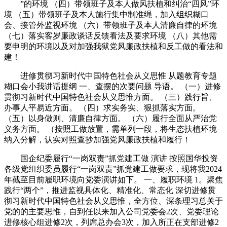
”的环境 （四）带领班子及本人做风扶植和纠治“四风”环
境 （五）带领班子及本人施行集中制准绳，加入组织糊口
会、接管外监视环境 （六）带领班子及本人清廉自律的环境
（七）落实客岁廉政谈话反馈看法及要求环境 （八）其他需
要申明的环境以及对加强我狱党风廉政扶植和反工做的看法和
建！
进修贯彻习新时代中国特色社会从义思惟 从题教育专题
糊口会小我讲话提纲 一、查摆的次要问题 导语。 （一）进修
贯彻习新时代中国特色社会从义思惟方面。 （三）践行旨、
办事人平易近方面。 （四）求实务实、狠抓落实方面。
（五）以身做则、清廉自律方面。 （六）履行全面从严治党
义务方面。 （按照工做放置，需单列一段，将生态扶植环境
纳入分解，认实对照查抄加强党风廉政扶植和履行！
国企纪委履行“一岗双责”抓党建工做 演讲 按照国华投资
各级党组织委员履行“一岗双责”抓党建工做要求，现将我2024
年截至目前履职环境向党委演讲如下。 一、履职环境 1。聚焦
践行“两个”，推进监视具体化、精准化、常态化 深切进修贯
彻习新时代中国特色社会从义思惟，全方位、深条理习总关于
党的的主要思惟，自到任以来加入公司党委会2次、党委理论
进修核心组进修2次，列席总办会3次，加入所正在支部进修2