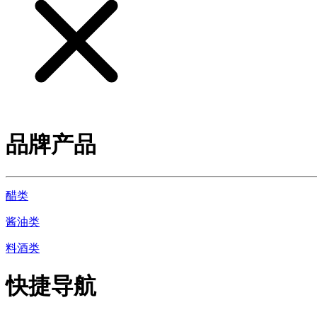
品牌产品
醋类
酱油类
料酒类
快捷导航