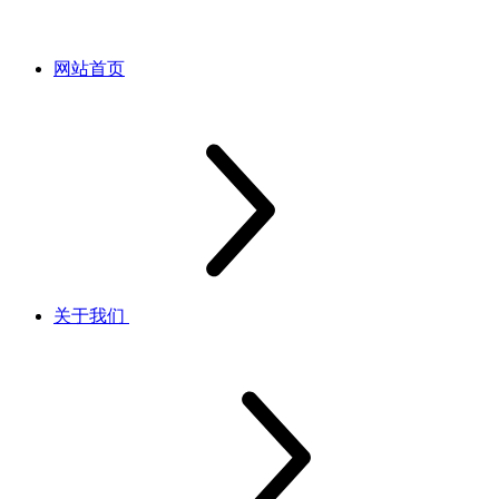
网站首页
关于我们