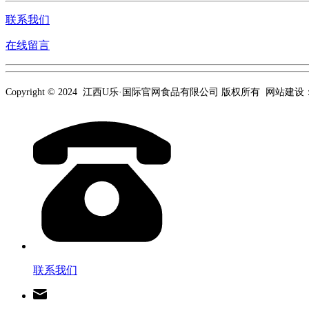
联系我们
在线留言
Copyright © 2024 江西U乐·国际官网食品有限公司 版权所有 网站建设
联系我们