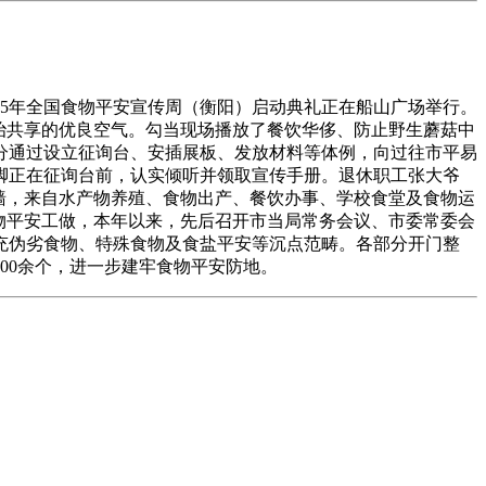
25年全国食物平安宣传周（衡阳）启动典礼正在船山广场举行。
治共享的优良空气。勾当现场播放了餐饮华侈、防止野生蘑菇中
分通过设立征询台、安插展板、发放材料等体例，向过往市平易
脚正在征询台前，认实倾听并领取宣传手册。退休职工张大爷
墙，来自水产物养殖、食物出产、餐饮办事、学校食堂及食物运
物平安工做，本年以来，先后召开市当局常务会议、市委常委会
充伪劣食物、特殊食物及食盐平安等沉点范畴。各部分开门整
700余个，进一步建牢食物平安防地。