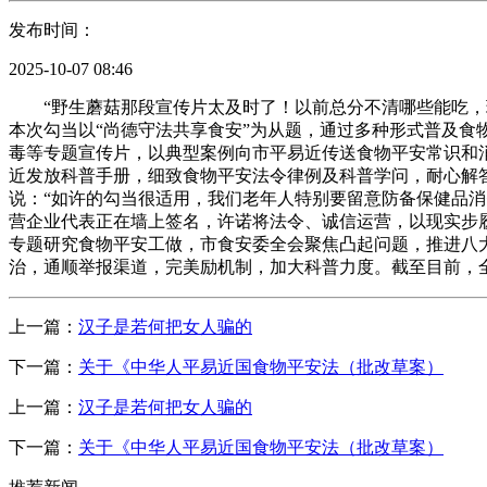
发布时间：
2025-10-07 08:46
“野生蘑菇那段宣传片太及时了！以前总分不清哪些能吃，现正
本次勾当以“尚德守法共享食安”为从题，通过多种形式普及
毒等专题宣传片，以典型案例向市平易近传送食物平安常识和
近发放科普手册，细致食物平安法令律例及科普学问，耐心解
说：“如许的勾当很适用，我们老年人特别要留意防备保健品
营企业代表正在墙上签名，许诺将法令、诚信运营，以现实步
专题研究食物平安工做，市食安委全会聚焦凸起问题，推进八
治，通顺举报渠道，完美励机制，加大科普力度。截至目前，全市
上一篇：
汉子是若何把女人骗的
下一篇：
关于《中华人平易近国食物平安法（批改草案）
上一篇：
汉子是若何把女人骗的
下一篇：
关于《中华人平易近国食物平安法（批改草案）