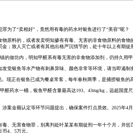
为了“卖相好”，竟然用有毒的药水对银鱼进行了“美容”呢？
物原料的，或者发卖明知掺有有毒、无害的非食物原料的食物的
罚金；致人灭亡或者有其他出格严沉情节的，处十年以上有期徒
某乡镇的做坊内，明知甲醛系有毒无害的非食物添加剂，仍持久用
发觉银鱼等水产物有刺鼻异味、颜色非常等环境，请当即遏制食
。现正在银鱼已成为餐桌常客，每年春秋两季，是捕捞银鱼的
醛药水一桶，银鱼甲醛含量最高达193。43mg/kg，远超国度尺
金额认定等环节问题提出，确保案件打点质效。2025年4月2
、无害食物罪，别离判处叶某某有期徒刑一年十个月，并惩罚
币4。5万元。