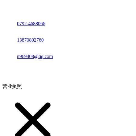
座机：
0792-4688066
电话：
13870802760
邮箱：
n969408@qq.com
地址：江西省德安县高新技术产业园(宝塔工业园)高新路93号
营业执照