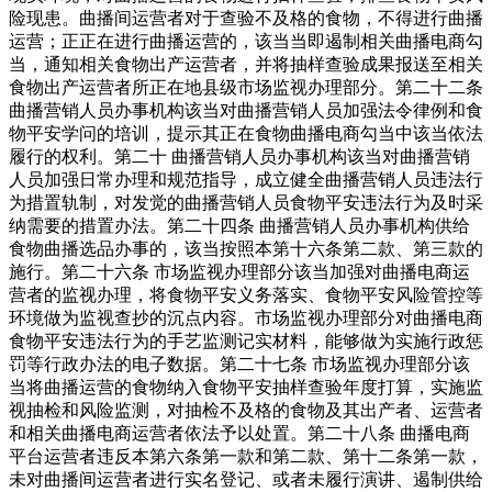
险现患。曲播间运营者对于查验不及格的食物，不得进行曲播
运营；正正在进行曲播运营的，该当当即遏制相关曲播电商勾
当，通知相关食物出产运营者，并将抽样查验成果报送至相关
食物出产运营者所正在地县级市场监视办理部分。第二十二条
曲播营销人员办事机构该当对曲播营销人员加强法令律例和食
物平安学问的培训，提示其正在食物曲播电商勾当中该当依法
履行的权利。第二十 曲播营销人员办事机构该当对曲播营销
人员加强日常办理和规范指导，成立健全曲播营销人员违法行
为措置轨制，对发觉的曲播营销人员食物平安违法行为及时采
纳需要的措置办法。第二十四条 曲播营销人员办事机构供给
食物曲播选品办事的，该当按照本第十六条第二款、第三款的
施行。第二十六条 市场监视办理部分该当加强对曲播电商运
营者的监视办理，将食物平安义务落实、食物平安风险管控等
环境做为监视查抄的沉点内容。市场监视办理部分对曲播电商
食物平安违法行为的手艺监测记实材料，能够做为实施行政惩
罚等行政办法的电子数据。第二十七条 市场监视办理部分该
当将曲播运营的食物纳入食物平安抽样查验年度打算，实施监
视抽检和风险监测，对抽检不及格的食物及其出产者、运营者
和相关曲播电商运营者依法予以处置。第二十八条 曲播电商
平台运营者违反本第六条第一款和第二款、第十二条第一款，
未对曲播间运营者进行实名登记、或者未履行演讲、遏制供给