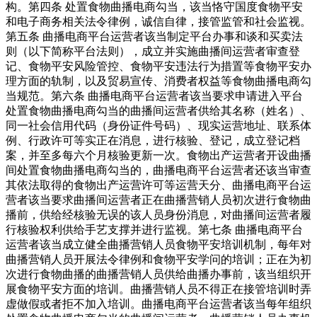
构。第四条 处置食物曲播电商勾当，该当恪守国度食物平安
和电子商务相关法令律例，诚信自律，接管监管和社会监视。
第五条 曲播电商平台运营者该当制定平台办事和谈和买卖法
则（以下简称平台法则），成立并实施曲播间运营者审查登
记、食物平安风险管控、食物平安违法行为措置等食物平安办
理方面的轨制，以及贸易宣传、消费者权益等食物曲播电商勾
当规范。第六条 曲播电商平台运营者该当要求申请进入平台
处置食物曲播电商勾当的曲播间运营者供给其名称（姓名）、
同一社会信用代码（身份证件号码）、现实运营地址、联系体
例、行政许可等实正在消息，进行核验、登记，成立登记档
案，并至多每六个月核验更新一次。食物出产运营者开设曲播
间处置食物曲播电商勾当的，曲播电商平台运营者还该当审查
其依法取得的食物出产运营许可等运营天分、曲播电商平台运
营者该当要求曲播间运营者正在曲播营销人员初次进行食物曲
播前，供给经核验无误的该人员身份消息，对曲播间运营者履
行核验权利供给手艺支撑并进行监视。第七条 曲播电商平台
运营者该当成立健全曲播营销人员食物平安培训机制，每年对
曲播营销人员开展法令律例和食物平安学问的培训；正在为初
次进行食物曲播的曲播营销人员供给曲播办事前，该当组织开
展食物平安方面的培训。曲播营销人员不得正在接管培训时弄
虚做假或者拒不加入培训。曲播电商平台运营者该当每年组织