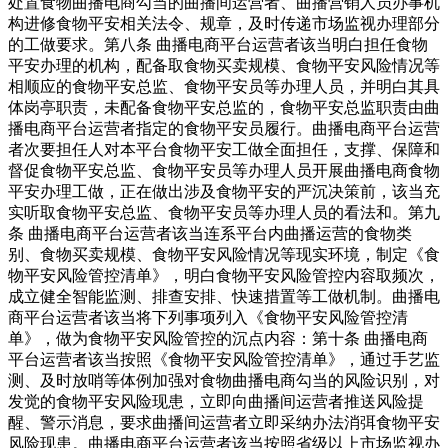
处置食物曲播电商勾当的曲播间运营者、曲播营销人员办事机
构进修食物平安相关法令、规章，及时传递市场监视办理部分
的工做要求。第八条 曲播电商平台运营者该当明白担任食物
平安办理的机构，配备取食物买卖规模、食物平安风险情况等
相顺应的食物平安总监、食物平安员等办理人员，并明白其具
体岗亭职责，未配备食物平安总监的，食物平安总监职责由曲
播电商平台运营者指定的食物平安员履行。曲播电商平台运营
者次要担任人对本平台食物平安工做全面担任，支撑、保障和
督促食物平安总监、食物平安员等办理人员开展曲播电商食物
平安办理工做，正在做出涉及食物平安的严沉决策前，该当充
实听取食物平安总监、食物平安员等办理人员的看法和。第九
条 曲播电商平台运营者该当连系平台内曲播运营的食物类
别、食物买卖规模、食物平安风险情况等现实环境，制定《食
物平安风险管控清单》，明白食物平安风险管控内容取频次，
成立健全智能监测、排查安排、快速措置等工做机制。曲播电
商平台运营者该当将下列事项列入《食物平安风险管控清
单》，做为食物平安风险管控的沉点内容：第十条 曲播电商
平台运营者该当按照《食物平安风险管控清单》，通过手艺监
测、及时放哨等体例加强对食物曲播电商勾当的风险识别，对
发觉的食物平安风险现患，立即向曲播间运营者推送风险提
醒、警示消息，要求曲播间运营者立即采纳办法消弭食物平安
风险现患。曲播电商平台运营者该当按照省级以上市场监视办