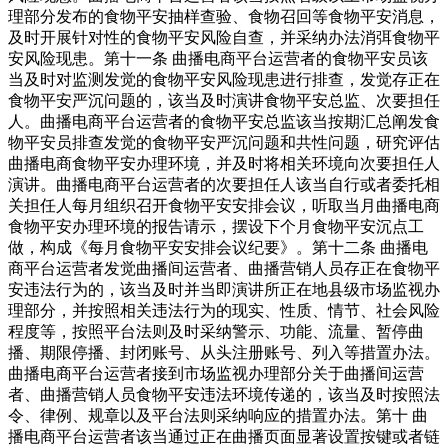
理部分发布的食物平安抽样查验、食物召回等食物平安消息，
及时开展针对性的食物平安风险自查，并采纳办法消弭食物平
安风险现患。第十一条 曲播电商平台运营者的食物平安员该
当及时对监测发觉的食物平安风险现患进行排查，发觉存正在
食物平安严沉问题的，该当及时演讲食物平安总监、次要担任
人。曲播电商平台运营者的食物平安总监该当按期汇总阐发食
物平安员排查发觉的食物平安严沉问题和共性问题，研究评估
曲播电商食物平安办理环境，并及时将相关环境向次要担任人
演讲。曲播电商平台运营者的次要担任人该当自行或者委托相
关担任人每月组织召开食物平安安排会议，听取当月曲播电商
食物平安办理环境的报告请示，摆设下个月食物平安沉点工
做，构成《每月食物平安安排会议纪要》。第十二条 曲播电
商平台运营者发觉曲播间运营者、曲播营销人员存正在食物平
安违法行为的，该当及时并当即演讲所正在地县级市场监视办
理部分，并按照相关违法行为的现实、性质、情节、社会风险
程度等，按照平台法则及时采纳警示、功能、流量、暂停曲
播、期限停播、封闭账号、从头注册账号、列入等措置办法。
曲播电商平台运营者接到市场监视办理部分关于曲播间运营
者、曲播营销人员食物平安违法环境传递的，该当及时按照法
令、律例、规章以及平台法则采纳响应的措置办法。第十 曲
播电商平台运营者该当通过正在曲播页面显著设置按键或者链