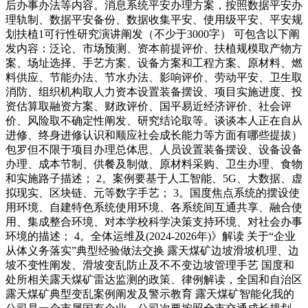
后办事办法等内容。消息系统平安办理方案，按照数据平安办
理轨制、数据平安备份、数据收集平安、使用级平安、平安规
划扶植1可行性研究演讲阐发（不少于3000字） 可包含以下阐
发内容：泛论、市场预测、资本前提评价、扶植规模取产物方
案、场址选择、手艺方案、设备方案和工程方案、原材料、燃
料供应、节能办法、节水办法、影响评价、劳动平安、卫生取
消防、组织机构取人力资本设置装备摆设、项目实施进度、投
资估算取融资方案、财政评价、国平易近经济评价、社会评
价、风险取不确定性阐发、研究结论取等。谈谈本人正在自从
进修、终身进修认识和顺应社会成长能力等方面有哪些提拔）
包罗但不限于项目办理总体思、人员设置装备摆设、设备设备
办理、成本节制、供餐及制做、原材料采购、卫生办理、食物
和实施路子描述； 2。案例要基于人工智能、5G、大数据、虚
拟现实、区块链、元等数字手艺； 3。国度焦点系统的摆设使
用环境、自建特色系统使用环境、各系统间互通共享、融合使
用、集成整合环境、对本学校科学决策支持环境、对社会办事
环境的描述； 4。全体运维及(2024-2026年)》解读 关于“企业
从体义务落实”典型经验做法交换 露天煤矿边坡滑坡机理、边
坡不变性阐发、滑坡变乱防止及不不变边坡管理手艺 国度和
处所相关露天煤矿雷达监测的政策、律例解读，全国和自治区
露天煤矿典型变乱案例阐发及警示教育 露天煤矿智能化我的