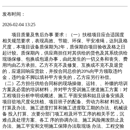
发布时间：
2026-02-04 13:25
项目质量及售后办事 要求：（一）扶植项目应合适国度
相关规范要求，表现高效、节能、环保、平安准绳，达到及格
尺度，本项目设备质保期为2年，质保期自项目验收及格之日
起计较。质保期内，供应商担任对其供给的货色及其系统供给
现场保修、包换或包退办事，由此发生的一切义务和丧失、费
用均由乙方承担。乙方不克不及修复、互换或不克不及退货
的，应退回响应货款，并按合同总价的20%向甲方领取违约
金，违约金不脚以填补甲方丧失的，乙方应另行补偿。
（二）乙方担任供给合同标的现场操做、运转、、补缀的培训
方案及必需的培训材料，并对甲方受训施工便道施工方案：对
工程项目分析申明或概述、施工 平面安插和姑且设备安插及
项目驻地尺度化扶植、项目班子的配备、劳动力和材 料投入
打算及办法、施工进度打算和施工进度取工期的办法、机械设
备 投入打算、次要分部门项工程及环节工序的相关手艺，沉
难点及处理方案、各工 序的协调办法、施工风险阐发防止及
办法、施工平安和文明施工保障办法取现场 办法、工程交验