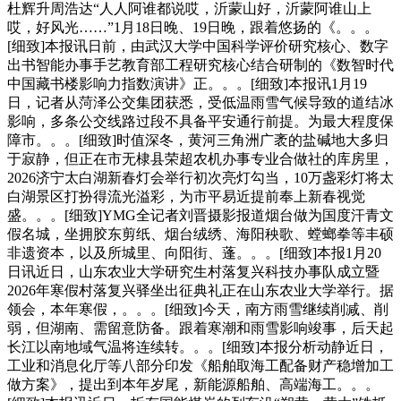
杜辉升周浩达“人人阿谁都说哎，沂蒙山好，沂蒙阿谁山上
哎，好风光……”1月18日晚、19日晚，跟着悠扬的《。。。
[细致]本报讯日前，由武汉大学中国科学评价研究核心、数字
出书智能办事手艺教育部工程研究核心结合研制的《数智时代
中国藏书楼影响力指数演讲》正。。。[细致]本报讯1月19
日，记者从菏泽公交集团获悉，受低温雨雪气候导致的道结冰
影响，多条公交线路过段不具备平安通行前提。为最大程度保
障市。。。[细致]时值深冬，黄河三角洲广袤的盐碱地大多归
于寂静，但正在市无棣县荣超农机办事专业合做社的库房里，
2026济宁太白湖新春灯会举行初次亮灯勾当，10万盏彩灯将太
白湖景区打扮得流光溢彩，为市平易近提前奉上新春视觉
盛。。。[细致]YMG全记者刘晋摄影报道烟台做为国度汗青文
假名城，坐拥胶东剪纸、烟台绒绣、海阳秧歌、螳螂拳等丰硕
非遗资本，以及所城里、向阳街、蓬。。。[细致]本报1月20
日讯近日，山东农业大学研究生村落复兴科技办事队成立暨
2026年寒假村落复兴驿坐出征典礼正在山东农业大学举行。据
领会，本年寒假，。。。[细致]今天，南方雨雪继续削减、削
弱，但湖南、需留意防备。跟着寒潮和雨雪影响竣事，后天起
长江以南地域气温将连续转。。。[细致]本报分析动静近日，
工业和消息化厅等八部分印发《船舶取海工配备财产稳增加工
做方案》，提出到本年岁尾，新能源船舶、高端海工。。。