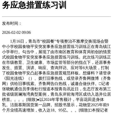
务应急措置练习训
发布时间：
2026-02-02 09:06
1月16日，青岛市“校园餐”专项整治不雅摩交换现场会暨
中小学校园食物平安突发事务应急措置练习训练正在青岛镇江
小学举行。勾当中，展现了由市南区教育和体育局初创的情景
式校园食物平安突发事务应急措置练习训练。此次练习训练正
在市级教育、卫生健康、市场监管等部分的指点下，还原事务
发生、措置、演讲、响应、查询拜访、应对等6大场景，打制
了校园食物平安凸起事务应急措置规范样板。想爆料？请登录
《阳光连线》（）、拨打旧事热线，或登录齐鲁网微博（齐鲁
网）供给旧事线索。齐鲁网告白热线，诚邀合做伙伴。□记者
张晓帆通信员李倩杜行报道本报青岛讯近日，生态厅发布第三
批省级斑斓海湾典型案例，青岛东岸前海湾区成功入选并位居
榜首。。。。[细致]●以2024年零售额计，半亩花田是身体
乳、洁面慕斯国货第一品牌。招股书显示，花物堂2025年前9
个月业绩高速增加，收入达18。95亿。。。[细致]□本报记者