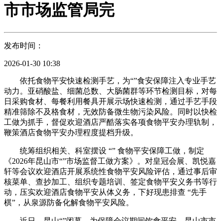
市市场监管局完
发布时间：
2026-01-30 10:38
依托食物平安快速检测手艺，为“”食安保障注入专业手艺
动力。亚硝酸盐、细菌总数、大肠菌群等环节检测目标，对每
日采购食材、每餐利用餐具开展示场快速检测，通过手艺手段
精准筛除不及格食材，无效防备微生物污染风险。同时以快检
工做为抓手，督促欢迎酒店严酷落实各项食物平安办理轨制，
鞭策酒店食物平安办理程度提档升级。
统筹组织相关、科室摆设 “” 食物平安保障工做，制定
《2026年昆山市“”市场监督工做方案》。对皇冠会展、凯悦嘉
轩等会议欢迎酒店开展系统性食物平安风险评估，通过事后审
核菜单、查抄加工、组织专题培训、签定食物平安义务书等行
动，压实欢迎酒店食物平安从体义务，下好现患排查 “先手
棋”，从泉源防备化解食物平安风险。
近日，昆山“”闭幕。为保障会议期间饮食平安，昆山市市