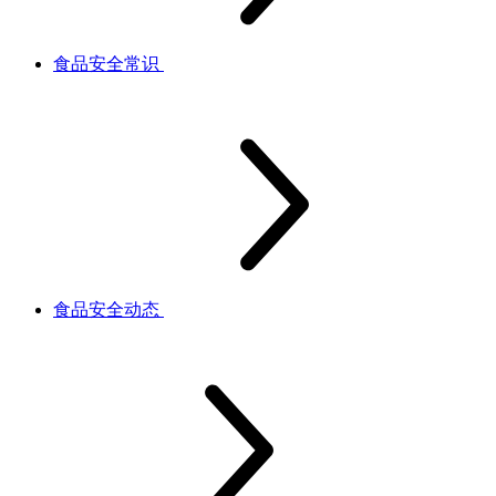
食品安全常识
食品安全动态