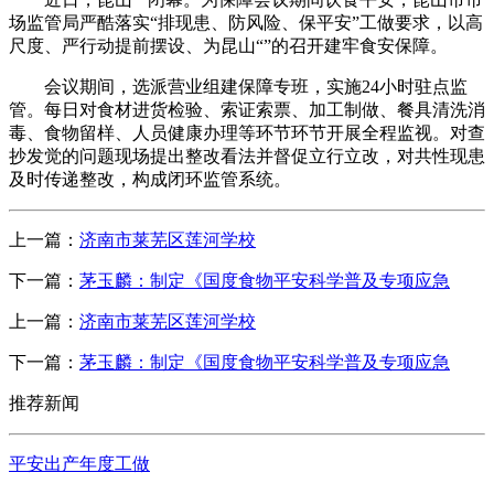
场监管局严酷落实“排现患、防风险、保平安”工做要求，以高
尺度、严行动提前摆设、为昆山“”的召开建牢食安保障。
会议期间，选派营业组建保障专班，实施24小时驻点监
管。每日对食材进货检验、索证索票、加工制做、餐具清洗消
毒、食物留样、人员健康办理等环节环节开展全程监视。对查
抄发觉的问题现场提出整改看法并督促立行立改，对共性现患
及时传递整改，构成闭环监管系统。
上一篇：
济南市莱芜区莲河学校
下一篇：
茅玉麟：制定《国度食物平安科学普及专项应急
上一篇：
济南市莱芜区莲河学校
下一篇：
茅玉麟：制定《国度食物平安科学普及专项应急
推荐新闻
平安出产年度工做