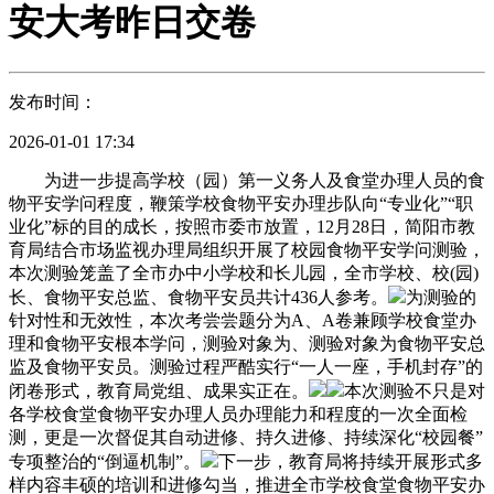
安大考昨日交卷
发布时间：
2026-01-01 17:34
为进一步提高学校（园）第一义务人及食堂办理人员的食
物平安学问程度，鞭策学校食物平安办理步队向“专业化”“职
业化”标的目的成长，按照市委市放置，12月28日，简阳市教
育局结合市场监视办理局组织开展了校园食物平安学问测验，
本次测验笼盖了全市办中小学校和长儿园，全市学校、校(园)
长、食物平安总监、食物平安员共计436人参考。
为测验的
针对性和无效性，本次考尝尝题分为A、A卷兼顾学校食堂办
理和食物平安根本学问，测验对象为、测验对象为食物平安总
监及食物平安员。测验过程严酷实行“一人一座，手机封存”的
闭卷形式，教育局党组、成果实正在。
本次测验不只是对
各学校食堂食物平安办理人员办理能力和程度的一次全面检
测，更是一次督促其自动进修、持久进修、持续深化“校园餐”
专项整治的“倒逼机制”。
下一步，教育局将持续开展形式多
样内容丰硕的培训和进修勾当，推进全市学校食堂食物平安办