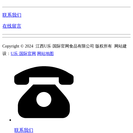
联系我们
在线留言
Copyright © 2024 江西U乐·国际官网食品有限公司 版权所有 网站建
设：
U乐·国际官网
网站地图
联系我们