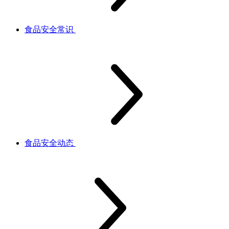
食品安全常识
食品安全动态