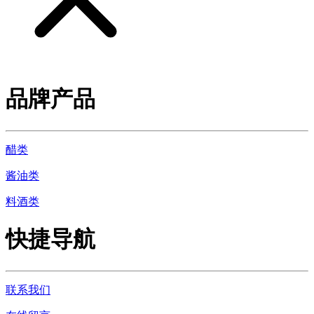
品牌产品
醋类
酱油类
料酒类
快捷导航
联系我们