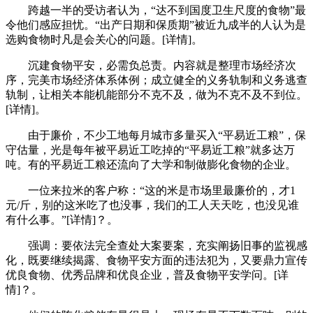
跨越一半的受访者认为，“达不到国度卫生尺度的食物”最
令他们感应担忧。“出产日期和保质期”被近九成半的人认为是
选购食物时凡是会关心的问题。[详情]。
沉建食物平安，必需负总责。内容就是整理市场经济次
序，完美市场经济体系体例；成立健全的义务轨制和义务逃查
轨制，让相关本能机能部分不克不及，做为不克不及不到位。
[详情]。
由于廉价，不少工地每月城市多量买入“平易近工粮”，保
守估量，光是每年被平易近工吃掉的“平易近工粮”就多达万
吨。有的平易近工粮还流向了大学和制做膨化食物的企业。
一位来拉米的客户称：“这的米是市场里最廉价的，才1
元/斤，别的这米吃了也没事，我们的工人天天吃，也没见谁
有什么事。”[详情]？。
强调：要依法完全查处大案要案，充实阐扬旧事的监视感
化，既要继续揭露、食物平安方面的违法犯为，又要鼎力宣传
优良食物、优秀品牌和优良企业，普及食物平安学问。[详
情]？。