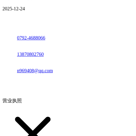
2025-12-24
座机：
0792-4688066
电话：
13870802760
邮箱：
n969408@qq.com
地址：江西省德安县高新技术产业园(宝塔工业园)高新路93号
营业执照