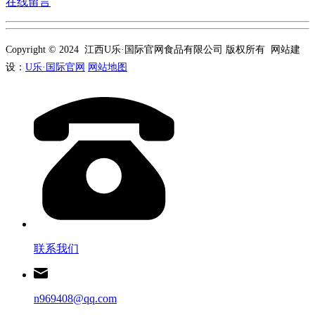
在线留言
Copyright © 2024 江西U乐·国际官网食品有限公司 版权所有 网站建
设：
U乐·国际官网
网站地图
联系我们
n969408@qq.com