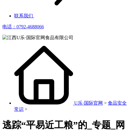
联系我们
电话：0792-4688066
U乐·国际官网
>
食品安全
常识
>
逃踪“平易近工粮”的_专题_网