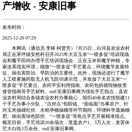
产增收 - 安康旧事
发布时间：
2025-12-20 07:29
本网讯（通信员 李林 柯贤芳）7月25日，白河县农业农村
局正在茅坪镇安然村召开2025年大豆玉米“一喷多促”培训现场
会和魔芋田间办理手艺培训现场会。正在玉米和魔芋种植，专
家连系现实环境，细致“一喷多促”手艺要点，环绕魔芋发展特
征、病虫害防治、早防治的主要性。此外，现场还进行了魔芋
人工喷雾施药取无人机飞防功课示范，并发放了大豆玉米“一
喷多促”手艺要点、农药平安利用指南、农药包拆烧毁物收受
接管指南等手艺材料。nuE安康旧事网为强化手艺指点，县农
业农村局结合各镇农业农村办事核心，组织40余名农技组建11
个手艺办事小分队，“点对点”包联镇、“面临面”办事农户。针
对玉米抽雄吐丝、水稻孕穗抽穗等环节期间，环绕科学逃施穗
肥、病虫害绿色防控、“一喷多促”等焦点手艺开展精准指点。
截至目前，手艺培训20余场次，笼盖农户1。5万人次，发罢休
艺大白纸3万余份。nuE安康旧事网。