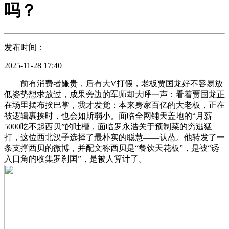
吗？
发布时间：
2025-11-28 17:40
前有消费者嫌贵，后有大V打假，老板贾国龙好不容易放
低姿势想求放过，成果旁边的军师却大呼一声：看着贾国龙正
在场里摆布挨巴掌，我才发觉：本来身家百亿的大老板，正在
被逻辑裹挟时，也会如斯弱小。面临全网铺天盖地的“月薪
5000吃不起西贝”的吐槽，面临罗永浩关于预制菜的穷逃猛
打，这位西北汉子选择了最朴实的聪慧——认怂。他转发了一
条支撑西贝的微博，并配文称西贝是“餐饮天花板”，是被“诱
入口角的收集罗刹国”，是被人算计了。