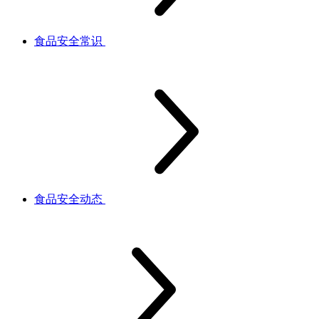
食品安全常识
食品安全动态