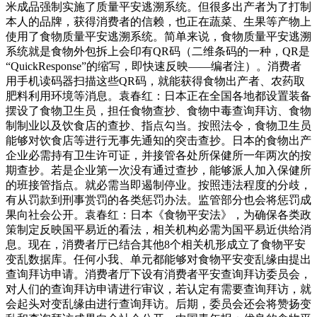
米成品强制实施了质量平安逃溯系统。但很多出产者为了打制
本人的品牌，获得消费者的信赖，也正在蔬菜、生果等产物上
使用了食物质量平安逃溯系统。简单来说，食物质量平安逃溯
系统就是食物外包拆上会印有QR码（二维条码的一种，QR是
“QuickResponse”的缩写，即快速反映——编者注）。消费者
用手机读码器扫描这些QR码，就能获得食物出产者、农药取
肥料利用环境等消息。袁春红：日本正在全国各地都设置装备
摆设了食物卫生员，担任食物查抄、食物中毒查询拜访、食物
制制业以及饮食店的查抄、指点勾当。按照法令，食物卫生员
能够对饮食店等进行无事先通知的突击查抄。日本的食物出产
企业必需持有卫生许可证，并接管各处所保健所一年两次的按
期查抄。若是企业第一次没有通过查抄，能够派人加入保健所
的班接管指点。就必需当即遏制停业。按照违法程度的分歧，
有从罚款到刑事赏罚的各类惩罚办法。监管部分也会将惩罚成
果向社会公开。袁春红：日本《食物平安法》，为确保各类政
策制定反映国平易近的看法，相关机构必需为国平易近供给消
息。现在，消费者厅已结合其他8个相关机形成立了食物平安
变乱数据库。任何小我、单元都能够对食物平安变乱缘由提出
查询拜访申请。消费者厅下设有消费者平安查询拜访委员会，
对人们的查询拜访申请进行审议，若认定有需要查询拜访，就
会起头对变乱缘由进行查询拜访。后期，委员会还会将赞扬变