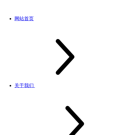
网站首页
关于我们