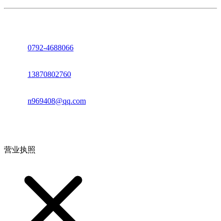
座机：
0792-4688066
电话：
13870802760
邮箱：
n969408@qq.com
地址：江西省德安县高新技术产业园(宝塔工业园)高新路93号
营业执照