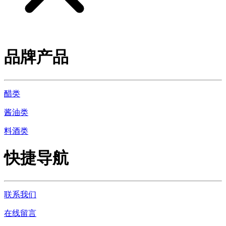
品牌产品
醋类
酱油类
料酒类
快捷导航
联系我们
在线留言