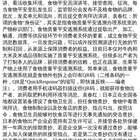
讲、看法收集环境、食物平安员演讲等。接管查阅、征询。每
当食物平安变乱发生后，监管部分会发布不及格食物的品牌、
批次，发卖单元和流向，而且提交查询拜访演讲。袁春红：所
谓的食物“身份证”，其实是指食物质量平安逃溯办理系统里的
产物标识部门。食物质量平安逃溯系统通过提取出产、加工、
畅通、消费等供应链环节中消费者关怀的要素，成立食物平安
消息数据库。一旦发觉问题，可以或许按照溯源进行无效的节
制和召回，从泉源上保障消费者的权益。目前日本仅对牛肉和
大米及米成品强制实施了质量平安逃溯系统。但很多出产者为
了打制本人的品牌，获得消费者的信赖，也正在蔬菜、生果等
产物上使用了食物质量平安逃溯系统。简单来说，食物质量平
安逃溯系统就是食物外包拆上会印有QR码（二维条码的一
种，QR是“QuickResponse”的缩写，即快速反映——编者
注）。消费者用手机读码器扫描这些QR码，就能获得食物出
产者、农药取肥料利用环境等消息。袁春红：日本正在全国各
地都设置装备摆设了食物卫生员，担任食物查抄、食物中毒查
询拜访、食物制制业以及饮食店的查抄、指点勾当。按照法
令，食物卫生员能够对饮食店等进行无事先通知的突击查抄。
日本的食物出产企业必需持有卫生许可证，并接管各处所保健
所一年两次的按期查抄。若是企业第一次没有通过查抄，能够
派人加入保健所的班接管指点。若是第二次查抄仍没有通过，