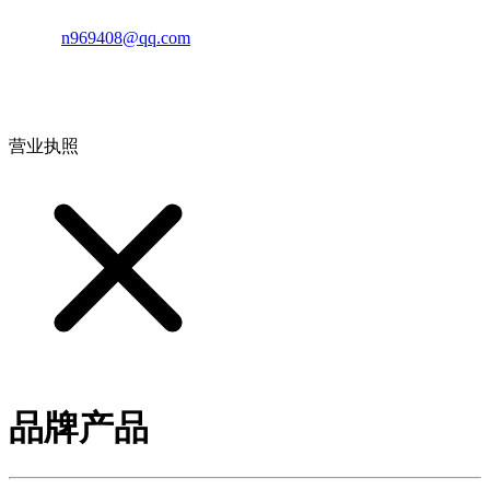
邮箱：
n969408@qq.com
地址：江西省德安县高新技术产业园(宝塔工业园)高新路93号
营业执照
品牌产品