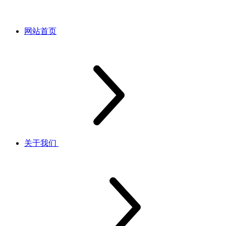
网站首页
关于我们