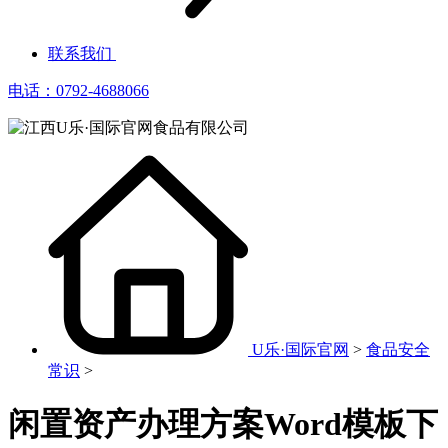
联系我们
电话：0792-4688066
U乐·国际官网
>
食品安全
常识
>
闲置资产办理方案Word模板下