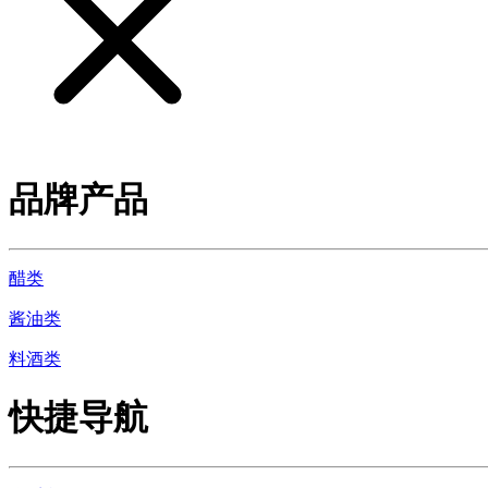
品牌产品
醋类
酱油类
料酒类
快捷导航