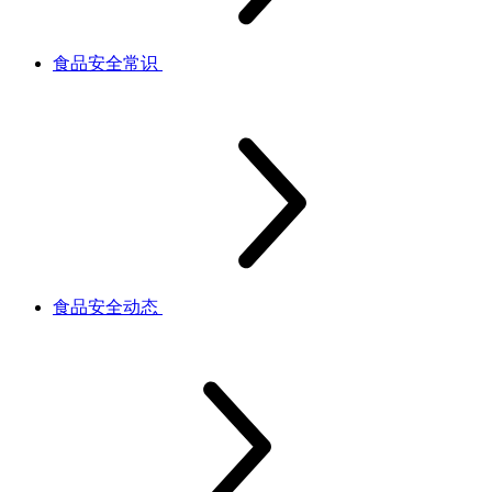
食品安全常识
食品安全动态