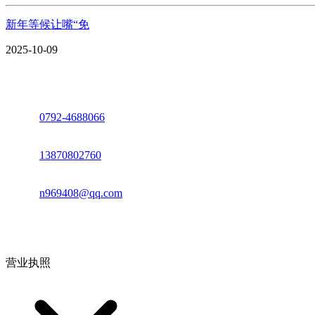
新年等候让嘴“免
2025-10-09
座机：
0792-4688066
电话：
13870802760
邮箱：
n969408@qq.com
地址：江西省德安县高新技术产业园(宝塔工业园)高新路93号
营业执照