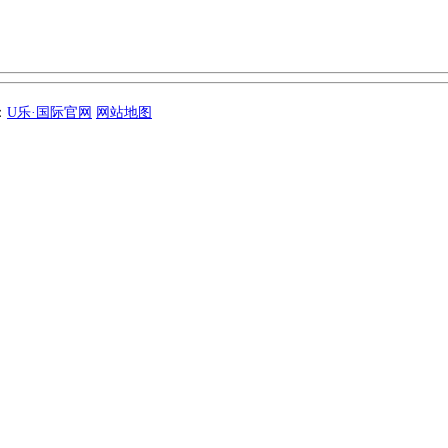
：
U乐·国际官网
网站地图