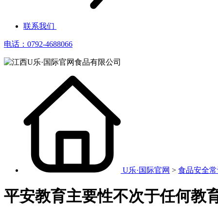
联系我们
电话：0792-4688066
U乐·国际官网
>
食品安全常
平安教育主要性不次于任何教