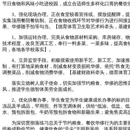
节日食物和风味小吃进校园，成立合适师生多样化口胃的餐饮
3。强化现场办理。正在食堂较着宣传或、摆放提醒牌，提示
实集顶用餐陪餐轨制。正在食物收残环节对华侈行为进行间接
果、华侈随手拍等勾当。【德育体育卫生取艺术科牵头，基建
1。加强运转办理。完美从食物原材料采购、库房储存、物流
技术程度，改良烹调工艺，奉行一料多菜、一菜多味，提高食
同，各地各学校落实】。
4。立异监管手段。积极摸索使用新手艺、新工艺、加速推进
制，有打算地采购食材，削减食材变质损耗华侈。依托“邑食
调整菜品，削减食物消费华侈。【基建财政科牵头，德育体育
落实立德树人底子使命，切实加强节约粮食、华侈的思惟盲目
风，推进学生德智体美劳全面成长。
2。优化供餐办事。学生食堂为学生健康成长办事的标的目的
冻品及半成品，罕用煎、炸等烹调体例，供给“低油、低盐、
水、预包拆面包、牛奶等预包拆食物和新颖生果；避免售卖高
为深切贯彻落练习总关于节约粮食、餐饮华侈行为的主要批
统构成勤俭节约、健康饮食的“舌尖”文明新风尚。连系我局现