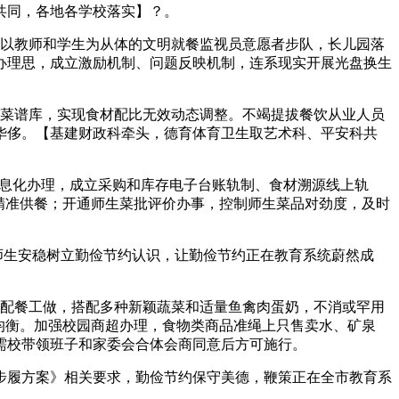
共同，各地各学校落实】？。
以教师和学生为从体的文明就餐监视员意愿者步队，长儿园落
办理思，成立激励机制、问题反映机制，连系现实开展光盘换生
菜谱库，实现食材配比无效动态调整。不竭提拔餐饮从业人员
华侈。【基建财政科牵头，德育体育卫生取艺术科、平安科共
息化办理，成立采购和库存电子台账轨制、食材溯源线上轨
精准供餐；开通师生菜批评价办事，控制师生菜品对劲度，及时
师生安稳树立勤俭节约认识，让勤俭节约正在教育系统蔚然成
配餐工做，搭配多种新颖蔬菜和适量鱼禽肉蛋奶，不消或罕用
均衡。加强校园商超办理，食物类商品准绳上只售卖水、矿泉
需校带领班子和家委会合体会商同意后方可施行。
履方案》相关要求，勤俭节约保守美德，鞭策正在全市教育系