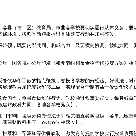
县（市、区）教育局、市曲各学校要切实履行从体义务，要从
华侈环境，按照问题短板提出具体落实行动并加强整改。
带领，既要内部共同、构成合力，又要横向协调、彼此共同；要
厅、国务院办公厅印发《粮食节约和反食物华侈步履方案》相关
餐饮华侈工做的指点鞭策，交换各学校的好经验、好做法，对可
实展现教育系统餐饮华侈工做，实现配合营制有益于餐饮华侈的
食习惯，削减食物华侈行为。学校通过炊事委员会，每月或每学
基建财政科共同，各地各学校落实】。
门市糊口垃圾分类办理法子》相关措置餐厨垃圾。各单元应按期
，基建财政科共同，各地各学校落实】。
拼菜和自帮添加等供餐轨制，激励有前提的学校实行按量收费轨