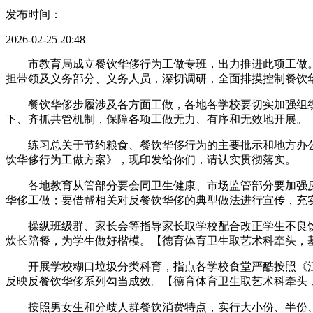
发布时间：
2026-02-25 20:48
市教育局成立餐饮华侈行为工做专班，出力推进此项工做。各
担带领及义务部分、义务人员，深切调研，全面排摸控制餐饮
餐饮华侈步履涉及各方面工做，各地各学校要切实加强组织
下、齐抓共管机制，保障各项工做无力、有序和无效地开展。
练习总关于节约粮食、餐饮华侈行为的主要批示和地方办公
饮华侈行为工做方案》，现印发给你们，请认实贯彻落实。
各地教育从管部分要会同卫生健康、市场监管部分要加强反
华侈工做；要借帮相关对反餐饮华侈的典型做法进行宣传，充
操纵班级群、家长会等指导家长取学校配合改正学生不良饮
炊长陪餐，为学生做好楷模。【德育体育卫生取艺术科牵头，
开展学校糊口垃圾分类科育，指点各学校食堂严酷按照《江
反映反餐饮华侈系列勾当成效。【德育体育卫生取艺术科牵头
按照男女生和分歧人群餐饮消费特点，实行大小份、半份、