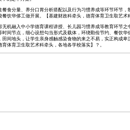
餐食分量、养分口胃分析搭配以及行为习惯养成等环节环节，制
校餐饮华侈工做开展。【基建财政科牵头，德育体育卫生取艺术
无机融入中小学德育课程讲授、长儿园习惯养成等教育环节之中
等时间节点，细心设想勾当形式及载体，环绕勤俭节约、餐饮华
，田间地头，让学生亲身感触感染食物的来之不易，实正构成卑
德育体育卫生取艺术科牵头，各地各学校落实】？。