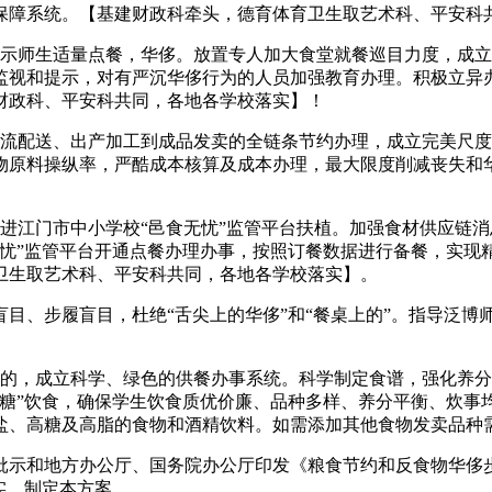
保障系统。【基建财政科牵头，德育体育卫生取艺术科、平安科
师生适量点餐，华侈。放置专人加大食堂就餐巡目力度，成立
监视和提示，对有严沉华侈行为的人员加强教育办理。积极立异
财政科、平安科共同，各地各学校落实】！
配送、出产加工到成品发卖的全链条节约办理，成立完美尺度
物原料操纵率，严酷成本核算及成本办理，最大限度削减丧失和
江门市中小学校“邑食无忧”监管平台扶植。加强食材供应链消
无忧”监管平台开通点餐办理办事，按照订餐数据进行备餐，实现
卫生取艺术科、平安科共同，各地各学校落实】。
、步履盲目，杜绝“舌尖上的华侈”和“餐桌上的”。指导泛博
，成立科学、绿色的供餐办事系统。科学制定食谱，强化养分
低糖”饮食，确保学生饮食质优价廉、品种多样、养分平衡、炊事
盐、高糖及高脂的食物和酒精饮料。如需添加其他食物发卖品种
示和地方办公厅、国务院办公厅印发《粮食节约和反食物华侈步
实，制定本方案。