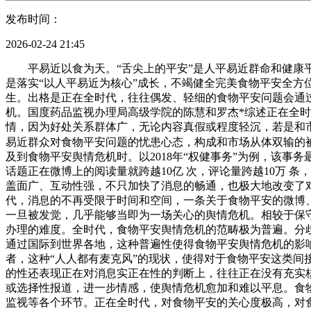
发布时间：
2026-02-24 21:45
平易近以食为天。“舌尖上的平安”是人平易近群命和健康平
是落实“以人平易近为核心”成长，不竭健全完美食物平安全
生。出格是正在全时代，往往偶发、轻细的食物平安问题会通
机。国度药品监视办理局高级学院的陈慧和罗杰*综述正在全
情，因为好处关系群体广，无论内容真假或程度轻沉，若是和
易近群众对食物平安问题的忧患心态，构成和市场从体双输的
及到食物平安舆情危机时。以2018年“权健事务”为例，该
话题正在微博上的阅读量就跨越10亿 次，评论量跨越10万
盖面广、互动性强，不只加快了消息的畅通，也极大地改变了
代，消息的不再受限于时间和空间，一条关于食物平安的微博
一旦被发觉，几乎能够当即为一场关心的舆情危机。相较于保
办理的难度。全时代，食物平安舆情危机的范畴极为普遍。分
通过国际到世界各地，这种普遍性使得食物平安舆情危机的影
者，这种“人人都有麦克风”的现状，使得对于食物平安这类
的性还表现正在对消息实正在性的判断上，往往正在没有充实
或选择性报道，进一步情感，使舆情危机愈加和难以平息。食
监视等各个环节。正在全时代，对食物平安的关心度极高，对