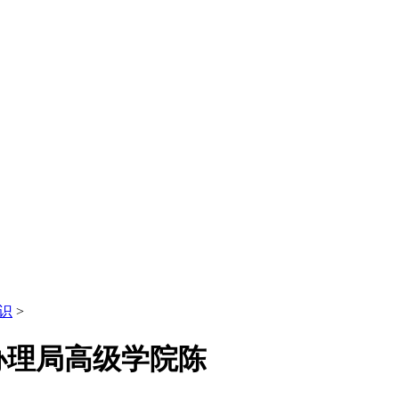
识
>
办理局高级学院陈