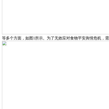
等多个方面，如图1所示。为了无效应对食物平安舆情危机，