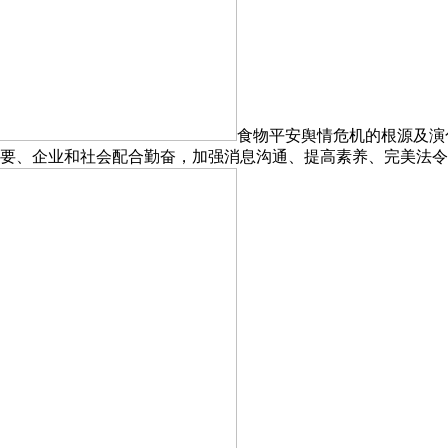
食物平安舆情危机的根源及演
需要、企业和社会配合勤奋，加强消息沟通、提高素养、完美法