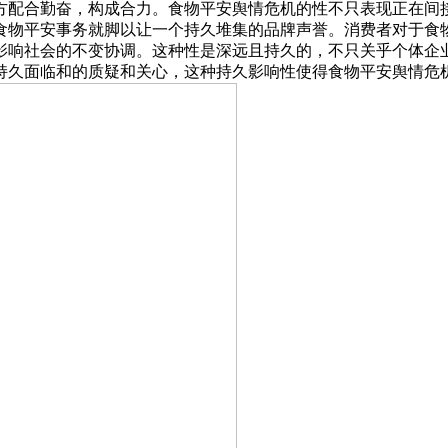
方配合勤奋，构成合力。食物平安舆情危机的性不只表现正在间
食物平安事务就脚以让一个持久堆集的品牌声誉。消费者对于食
影响社会的不变协调。这种性是深远且持久的，不只关乎个体企
持久面临和的质疑和关心，这种持久影响性使得食物平安舆情危