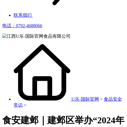
联系我们
电话：0792-4688066
U乐·国际官网
>
食品安全
常识
>
食安建邺｜建邺区举办“2024年