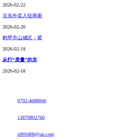
2026-02-22
京东外卖入驻商家
2026-02-20
鹤壁市山城区：紧
2026-02-19
从打“质量”的京
2026-02-18
座机：
0792-4688066
电话：
13870802760
邮箱：
n969408@qq.com