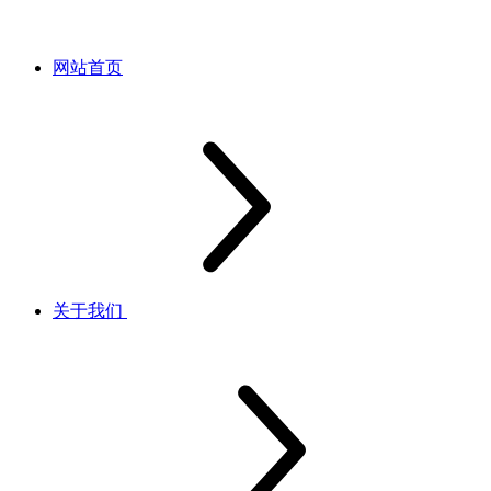
网站首页
关于我们