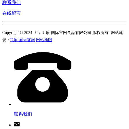
联系我们
在线留言
Copyright © 2024 江西U乐·国际官网食品有限公司 版权所有 网站建
设：
U乐·国际官网
网站地图
联系我们