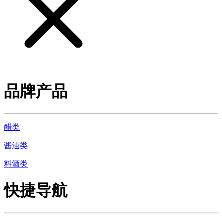
品牌产品
醋类
酱油类
料酒类
快捷导航