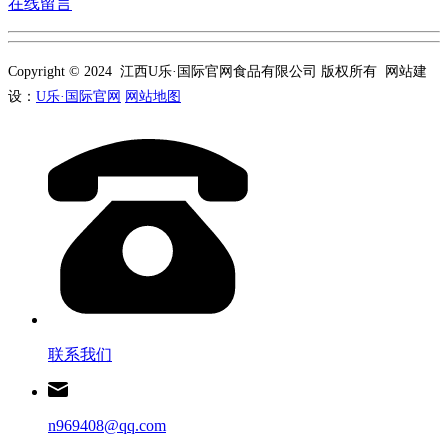
在线留言
Copyright © 2024 江西U乐·国际官网食品有限公司 版权所有 网站建
设：
U乐·国际官网
网站地图
联系我们
n969408@qq.com