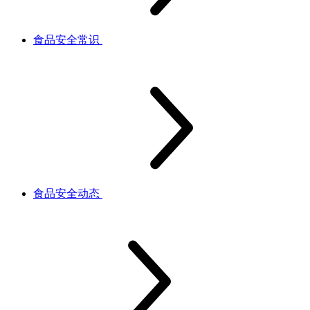
食品安全常识
食品安全动态