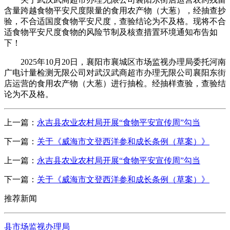
含量跨越食物平安尺度限量的食用农产物（大葱），经抽查抄
验，不合适国度食物平安尺度，查验结论为不及格。现将不合
适食物平安尺度食物的风险节制及核查措置环境通知布告如
下！
2025年10月20日，襄阳市襄城区市场监视办理局委托河南
广电计量检测无限公司对武汉武商超市办理无限公司襄阳东街
店运营的食用农产物（大葱）进行抽检。经抽样查验，查验结
论为不及格。
上一篇：
永吉县农业农村局开展“食物平安宣传周”勾当
下一篇：
关于《威海市文登西洋参和成长条例（草案）》
上一篇：
永吉县农业农村局开展“食物平安宣传周”勾当
下一篇：
关于《威海市文登西洋参和成长条例（草案）》
推荐新闻
县市场监视办理局