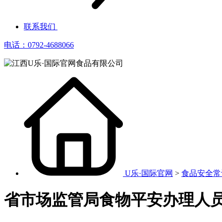
联系我们
电话：0792-4688066
U乐·国际官网
>
食品安全常
省市场监管局食物平安办理人