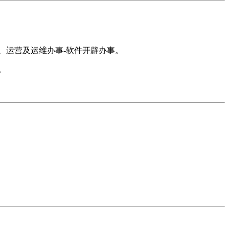
、运营及运维办事-软件开辟办事。
。