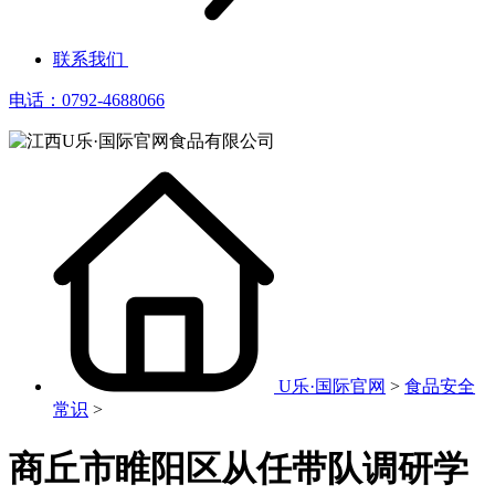
联系我们
电话：0792-4688066
U乐·国际官网
>
食品安全
常识
>
商丘市睢阳区从任带队调研学